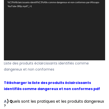
%C3%A9claircissants-identifi%C3%A9s-comme-dangereux-et-non-conformes-par-lAfssaps-
YouTube-360p.mp4?_=1
Liste des produits éclaircissants identifiés comme
dangereux et non conformes
Télécharger la liste des produits éclaircissants
identifiés comme dangereux et non conformes pdf
A
) Q
uels sont les pratiques et les produits dangereux
?