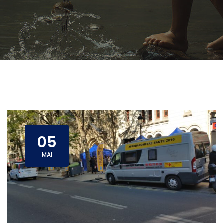
05
MAI