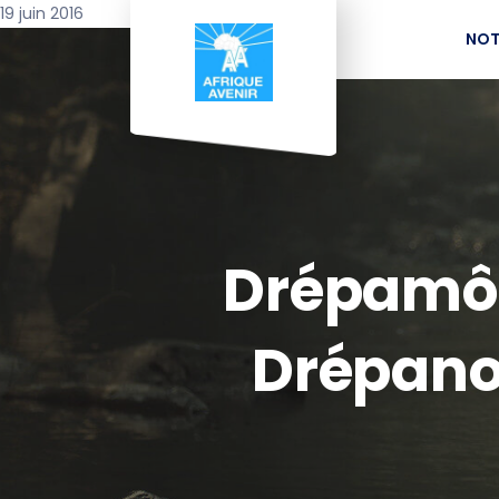
19 juin 2016
NOT
Drépamôm
Drépano