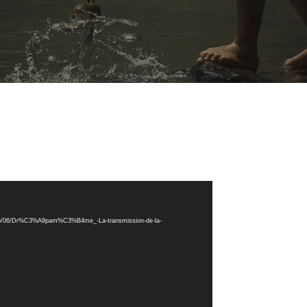
s/2016/06/Dr%C3%A9pam%C3%B4me_-La-transmission-de-la-