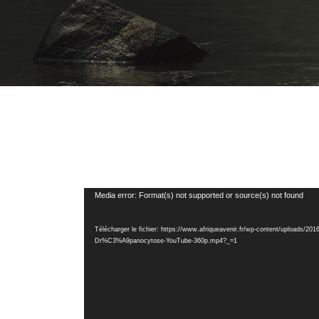
Lecteur
Media error: Format(s) not supported or source(s) not found
vidéo
Télécharger le fichier: https://www.afriqueavenir.fr/wp-content/upload
Dr%C3%A9panocytose-YouTube-360p.mp4?_=1