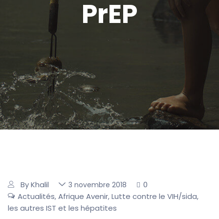
PrEP
By Khalil
0
3 novembre 2018
Actualités
Afrique Avenir
Lutte contre le VIH/sida,
,
,
les autres IST et les hépatites