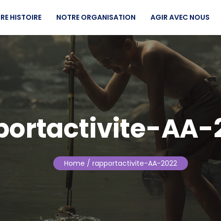
RE HISTOIRE
NOTRE ORGANISATION
AGIR AVEC NOUS
portactivite-AA-
Home
/ rapportactivite-AA-2022