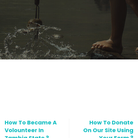
How To Became A
How To Donate
Volounteer In
On Our Site Using
Zambia State ?
Your Form ?