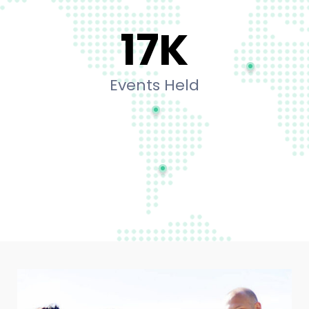
18
K
Events Held