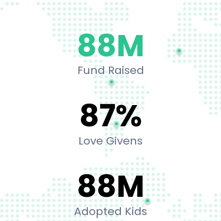
94
M
Fund Raised
93
%
Love Givens
94
M
Adopted Kids