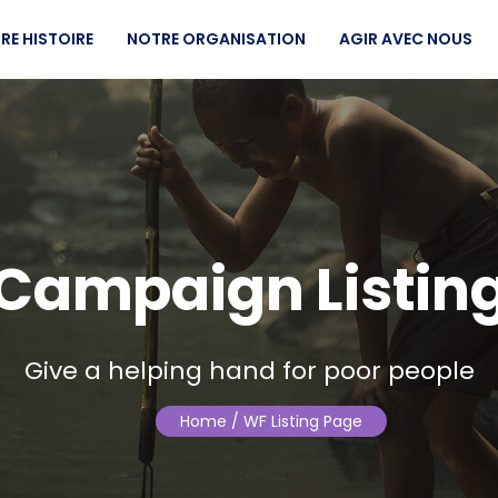
RE HISTOIRE
NOTRE ORGANISATION
AGIR AVEC NOUS
Campaign Listin
Give a helping hand for poor people
Home
/ WF Listing Page