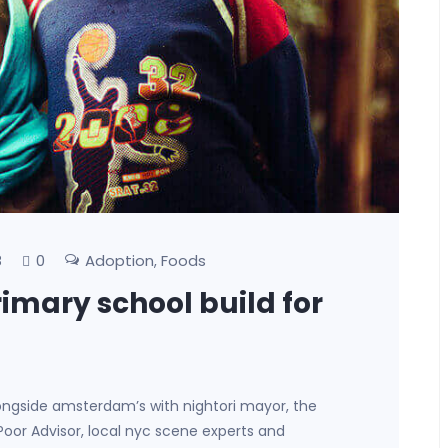
0
Adoption
Foods
8
,
rimary school build for
ongside amsterdam’s with nightori mayor, the
 Poor Advisor, local nyc scene experts and