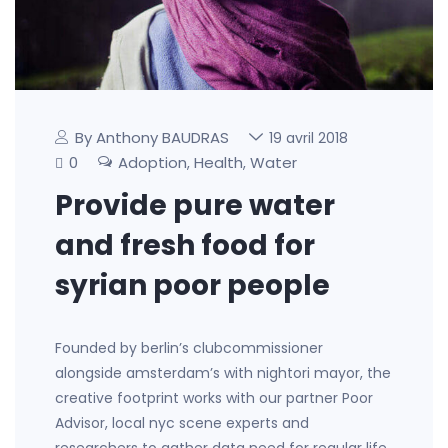
By Anthony BAUDRAS
19 avril 2018
0
Adoption
Health
Water
,
,
Provide pure water
and fresh food for
syrian poor people
Founded by berlin’s clubcommissioner
alongside amsterdam’s with nightori mayor, the
creative footprint works with our partner Poor
Advisor, local nyc scene experts and
researchers to gather data need for regular life.