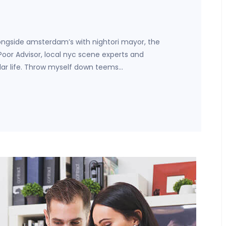
ongside amsterdam’s with nightori mayor, the
 Poor Advisor, local nyc scene experts and
lar life. Throw myself down teems…