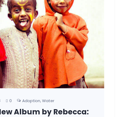
0
Adoption
Water
8
,
 A New Album by Rebecca: