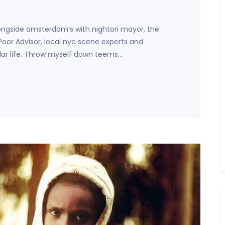
ongside amsterdam’s with nightori mayor, the
 Poor Advisor, local nyc scene experts and
lar life. Throw myself down teems…