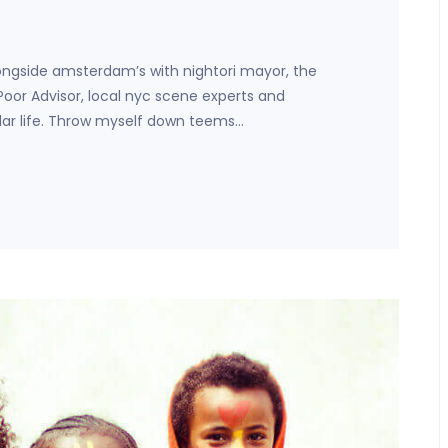
ongside amsterdam’s with nightori mayor, the
 Poor Advisor, local nyc scene experts and
lar life. Throw myself down teems…