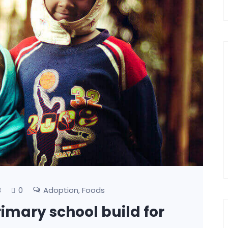
0
Adoption
Foods
8
,
rimary school build for