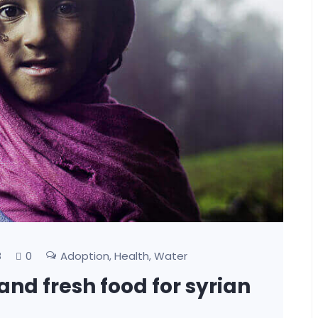
0
Adoption
Health
Water
8
,
,
and fresh food for syrian