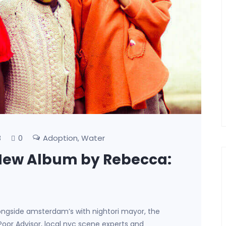
0
Adoption
Water
8
,
 A New Album by Rebecca:
ongside amsterdam’s with nightori mayor, the
 Poor Advisor, local nyc scene experts and