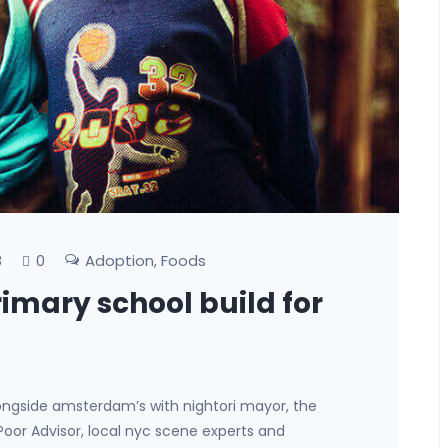
0
Adoption
Foods
8
,
rimary school build for
ongside amsterdam’s with nightori mayor, the
 Poor Advisor, local nyc scene experts and