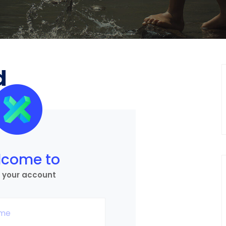
d
lcome to
 your account