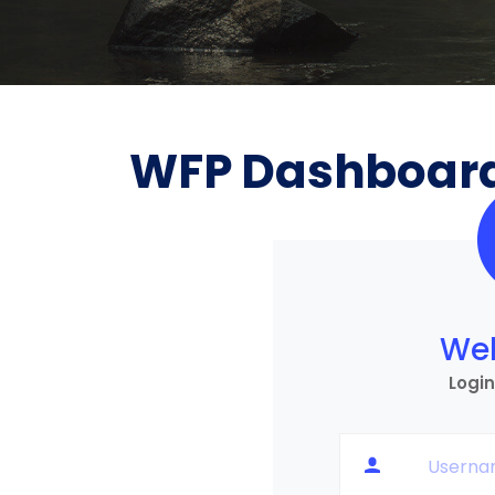
WFP Dashboar
We
Login