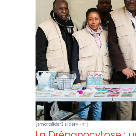
[smartslider3 slider= »4″]
La Drépanocytose : u